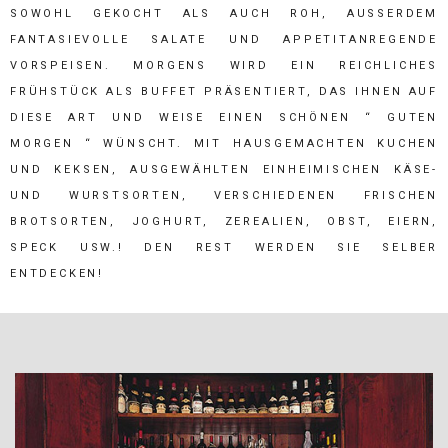
SOWOHL GEKOCHT ALS AUCH ROH, AUSSERDEM F
ANTASIEVOLLE SALATE UND APPETITANREGENDE V
ORSPEISEN. MORGENS WIRD EIN REICHLICHES F
RÜHSTÜCK ALS BUFFET PRÄSENTIERT, DAS IHNEN AUF D
IESE ART UND WEISE EINEN SCHÖNEN “ GUTEN M
ORGEN “ WÜNSCHT. MIT HAUSGEMACHTEN KUCHEN U
ND KEKSEN, AUSGEWÄHLTEN EINHEIMISCHEN KÄSE- U
ND WURSTSORTEN, VERSCHIEDENEN FRISCHEN B
ROTSORTEN, JOGHURT, ZEREALIEN, OBST, EIERN, S
PECK USW.! DEN REST WERDEN SIE SELBER E
NTDECKEN!